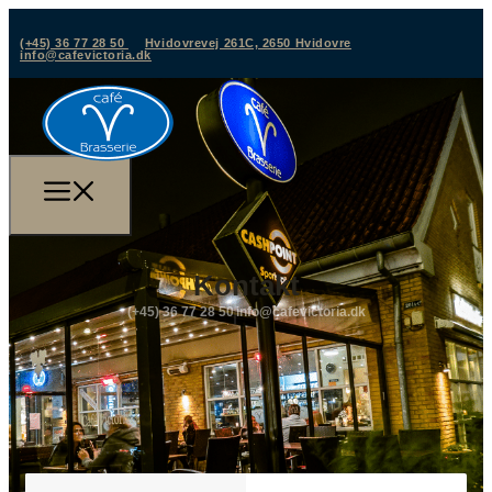
(+45) 36 77 28 50
Hvidovrevej 261C, 2650 Hvidovre
info@cafevictoria.dk
Kontakt
(+45) 36 77 28 50
info@cafevictoria.dk