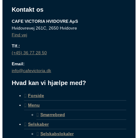
Kontakt os
CAFE VICTORIA HVIDOVRE ApS
Hvidovrevej 261C, 2650 Hvidovre
Find vej
Tlf.:
(+45) 36 77 28 50
Email:
info@cafevictoria.dk
Hvad kan vi hjælpe med?
Forside
Menu
Smørrebrød
Selskaber
Selskabslokaler